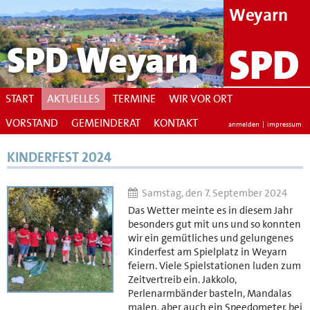
Weyarn
SPD Weyarn
SPD
START
AKTUELLES
TERMINE
WIR VOR ORT
VORSTAND
GEMEINDERAT
KONTAKT
anmelden
|
impressum
KINDERFEST 2024
Samstag, den 7. September 2024
Das Wetter meinte es in diesem Jahr
besonders gut mit uns und so konnten
wir ein gemütliches und gelungenes
Kinderfest am Spielplatz in Weyarn
feiern. Viele Spielstationen luden zum
Zeitvertreib ein. Jakkolo,
Perlenarmbänder basteln, Mandalas
malen, aber auch ein Speedometer, bei