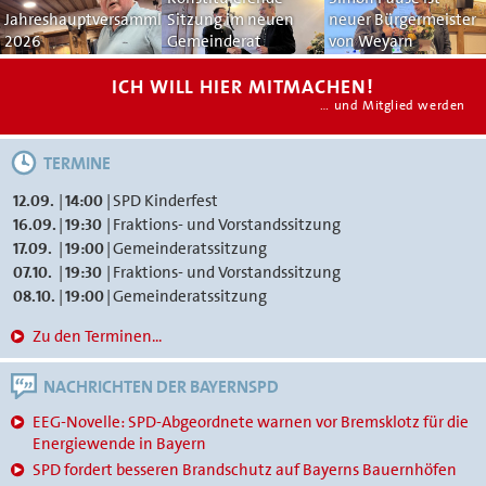
Jahreshauptversammlung
Sitzung im neuen
neuer Bürgermeister
2026
Gemeinderat
von Weyarn
ICH WILL HIER MITMACHEN!
… und Mitglied werden
TERMINE
12.09.
|
14:00
|
SPD Kinderfest
16.09.
|
19:30
|
Fraktions- und Vorstandssitzung
17.09.
|
19:00
|
Gemeinderatssitzung
07.10.
|
19:30
|
Fraktions- und Vorstandssitzung
08.10.
|
19:00
|
Gemeinderatssitzung
Zu den Terminen...
NACHRICHTEN DER BAYERNSPD
EEG-Novelle: SPD-Abgeordnete warnen vor Bremsklotz für die
Energiewende in Bayern
SPD fordert besseren Brandschutz auf Bayerns Bauernhöfen